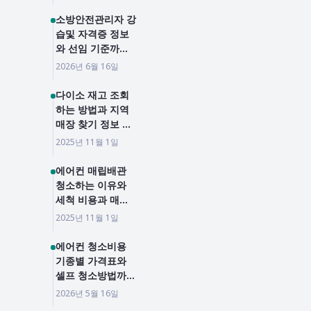
리
소방안전관리자 강
습및 자격증 정보
와 선임 기준까지,
2026년 정보 총정
2026년 6월 16일
리
다이소 재고 조회
하는 방법과 지역
매장 찾기 정보 확
인하기
2025년 11월 1일
에어컨 매립배관
청소하는 이유와
세척 비용과 매립
배관 일반배과 차
2025년 11월 1일
이를 알아봤습니다
에어컨 청소비용
기종별 가격표와
셀프 청소방법까지
총정리
2026년 5월 16일