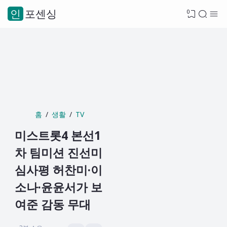
인포센싱
0
홈
생활
TV
미스트롯4 본선1
차 팀미션 진선미
심사평 허찬미·이
소나·윤윤서가 보
여준 감동 무대