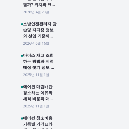
팔까? 위치와 요금
까지 단번에 총정
2026년 4월 23일
리
소방안전관리자 강
습및 자격증 정보
와 선임 기준까지,
2026년 정보 총정
2026년 6월 16일
리
다이소 재고 조회
하는 방법과 지역
매장 찾기 정보 확
인하기
2025년 11월 1일
에어컨 매립배관
청소하는 이유와
세척 비용과 매립
배관 일반배과 차
2025년 11월 1일
이를 알아봤습니다
에어컨 청소비용
기종별 가격표와